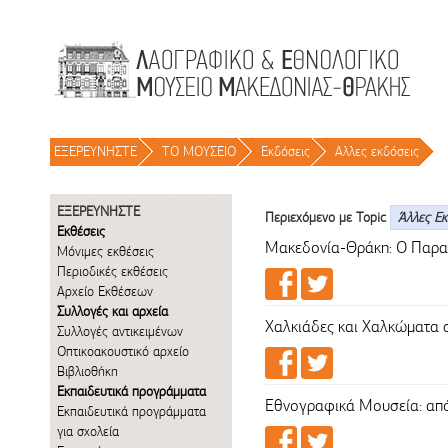
Μετάβαση στο περιεχόμενο
ΕΞΕΡΕΥΝΗΣΤΕ
/
ΤΟ ΜΟΥΣΕΙΟ
/
Εκδόσεις
/
Αλλες εκδόσεις
/
ΕΞΕΡΕΥΝΗΣΤΕ
Περιεχόμενο με Topic
Άλλες Ε
Εκθέσεις
Μακεδονία-Θράκη: Ο Παραδ
Μόνιμες εκθέσεις
Περιοδικές εκθέσεις
Αρχείο Εκθέσεων
Συλλογές και αρχεία
Χαλκιάδες και Χαλκώματα 
Συλλογές αντικειμένων
Οπτικοακουστικό αρχείο
Βιβλιοθήκη
Εκπαιδευτικά προγράμματα
Εθνογραφικά Μουσεία: από
Εκπαιδευτικά προγράμματα
για σχολεία