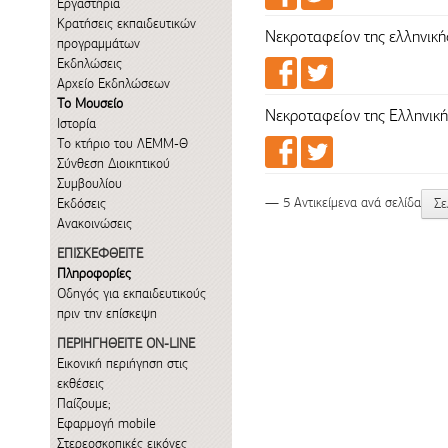
Εργαστήρια
Κρατήσεις εκπαιδευτικών
Νεκροταφείον της ελληνική
προγραμμάτων
Εκδηλώσεις
Αρχείο Εκδηλώσεων
Το Μουσείο
Νεκροταφείον της Ελληνική
Ιστορία
Το κτήριο του ΛΕΜΜ-Θ
Σύνθεση Διοικητικού
Συμβουλίου
— 5 Αντικείμενα ανά σελίδα
Εκδόσεις
Σε
Ανακοινώσεις
ΕΠΙΣΚΕΦΘΕΙΤΕ
Πληροφορίες
Οδηγός για εκπαιδευτικούς
πριν την επίσκεψη
ΠΕΡΙΗΓΗΘΕΙΤΕ ON-LINE
Εικονική περιήγηση στις
εκθέσεις
Παίζουμε;
Εφαρμογή mobile
Στερεοσκοπικές εικόνες