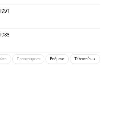
 1991
 1985
ώτη
Προηγούμενο
Επόμενο
Τελευταία →