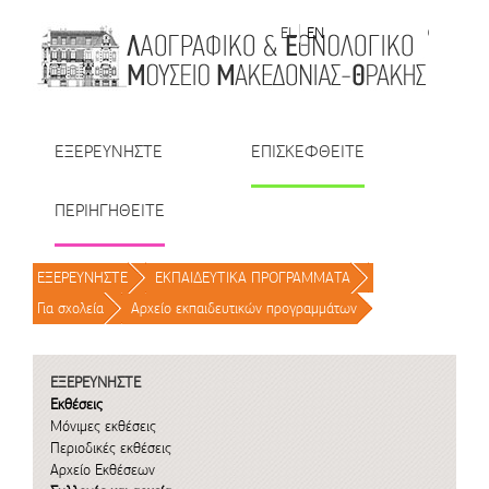
Μετάβαση στο περιεχόμενο
EL
EN
| TR
| BU
| RO
ΕΞΕΡΕΥΝΗΣΤΕ
ΕΠΙΣΚΕΦΘΕΙΤΕ
ΠΕΡΙΗΓΗΘΕΙΤΕ
ΕΞΕΡΕΥΝΗΣΤΕ
/
ΕΚΠΑΙΔΕΥΤΙΚΑ ΠΡΟΓΡΑΜΜΑΤΑ
/
Για σχολεία
/
Αρχείο εκπαιδευτικών προγραμμάτων
/
ΕΞΕΡΕΥΝΗΣΤΕ
Εκθέσεις
Μόνιμες εκθέσεις
Περιοδικές εκθέσεις
Αρχείο Εκθέσεων