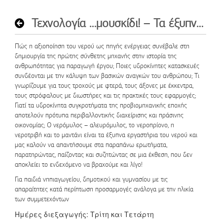
παλιά και με
πολλαπλών
αφορμή ένα
επιλογών
Τεχνολογία …μουσκίδι! – Τα έξυπνα εργαστήρια του νερού
ρούχο, ένα στολίδι,
εμπλουτίζουν
έναν τόπο
τη
διηγείται ιστορίες…
δραστηριότητα.
Πώς η αξιοποίηση του νερού ως πηγής ενέργειας συνέβαλε στη
Μέσα από τη
δημιουργία της πρώτης σύνθετης μηχανής στην ιστορία της
δυναμική της
ανθρωπότητας για παραγωγή έργου; Ποιες υδροκίνητες κατασκευές
τέχνης και την
συνδέονται με την κάλυψη των βασικών αναγκών του ανθρώπου; Τι
ψυχαγωγία, τα
γνωρίζουμε για τους τροχούς με φτερά, τους άξονες με έκκεντρα,
παιδιά ξεναγούνται
τους στρόφαλους με διωστήρες και τις πρακτικές τους εφαρμογές;
στις εκθέσεις του
Γιατί τα υδροκίνητα συγκροτήματα της προβιομηχανικής εποχής
Μουσείου και
αποτελούν πρότυπα περιβαλλοντικής διαχείρισης και πράσινης
συμμετέχουν σε
οικονομίας; Ο νερόμυλος – αλευρόμυλος, το νεροπρίονο, η
δραστηριότητες
νεροτριβή και το μαντάνι είναι τα έξυπνα εργαστήρια του νερού και
που στόχο έχουν
μας καλούν να απαντήσουμε στα παραπάνω ερωτήματα,
την καλλιέργεια
παρατηρώντας, παίζοντας και συζητώντας σε μια έκθεση, που δεν
των
αποκλείει το ενδεχόμενο να βραχούμε και λίγο!
ψυχοκινητικών
Για παιδιά νηπιαγωγείου, δημοτικού και γυμνασίου με τις
τους ικανοτήτων.
απαραίτητες κατά περίπτωση προσαρμογές ανάλογα με την ηλικία
Φράσεις-κλειδιά,
των συμμετεχόντων
ποιήματα-
τραγούδια
Ημέρες διεξαγωγής: Τρίτη και Τετάρτη