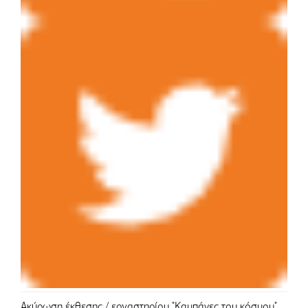
Ακύρωση έκθεσης / εργαστηρίου "Καμπάνες του κόσμου"