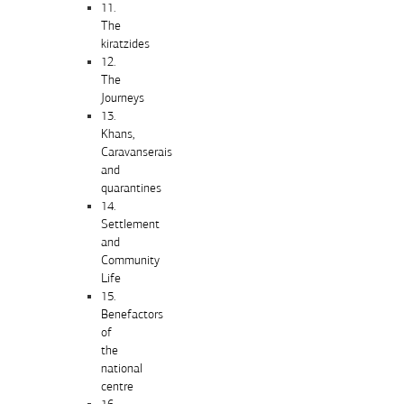
11.
The
kiratzides
12.
The
Journeys
13.
Khans,
Caravanserais
and
quarantines
14.
Settlement
and
Community
Life
15.
Benefactors
of
the
national
centre