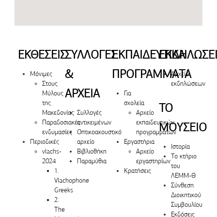
ΕΚΘΕΣΕΙΣ
ΣΥΛΛΟΓΕΣ
ΕΚΠΑΙΔΕΥΤΙΚΑ
ΕΚΔΗΛΩΣΕ
&
ΠΡΟΓΡΑΜΜΑΤΑ
Μόνιμες
Αρχείο
Στους
εκδηλώσεων
ΑΡΧΕΙΑ
Μύλους
Για
της
σχολεία
ΤΟ
Μακεδονίας
Συλλογές
Αρχείο
Παραδοσιακές
αντικειμένων
εκπαιδευτικών
ΜΟΥΣΕΙΟ
ενδυμασίες
Οπτικοακουστικό
προγραμμάτων
Περιοδικές
αρχείο
Εργαστήρια
Ιστορία
vlachs-
Βιβλιοθήκη
Αρχείο
Το κτήριο
2024
Παραμύθια
εργαστηρίων
του
1.
Κρατήσεις
ΛΕΜΜ-Θ
Vlachophone
Σύνθεση
Greeks
Διοικητικού
2.
Συμβουλίου
The
Εκδόσεις