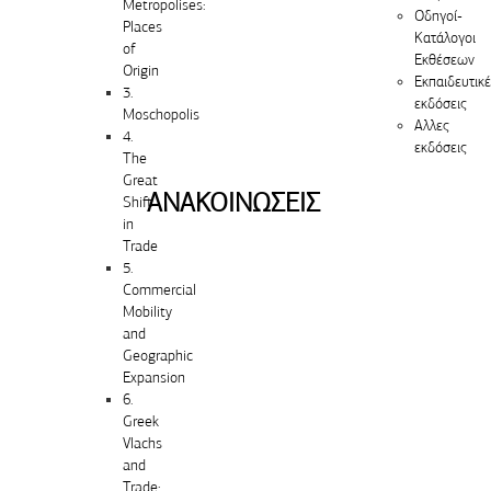
Metropolises:
Οδηγοί-
Places
Κατάλογοι
of
Εκθέσεων
Origin
Εκπαιδευτικ
3.
εκδόσεις
Moschopolis
Αλλες
4.
εκδόσεις
The
Great
ΑΝΑΚΟΙΝΩΣΕΙΣ
Shift
in
Trade
5.
Commercial
Mobility
and
Geographic
Expansion
6.
Greek
Vlachs
and
Trade: