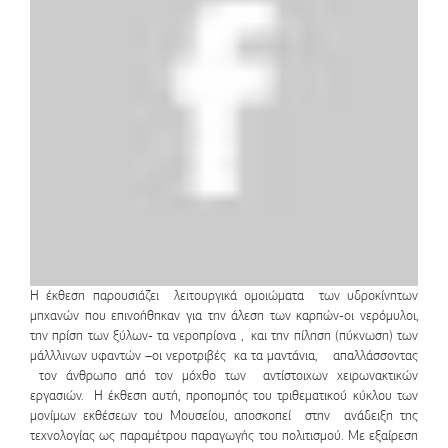
Η έκθεση παρουσιάζει λειτουργικά ομοιώματα των υδροκίνητων
μηχανών που επινοήθηκαν για την άλεση των καρπών-οι νερόμυλοι,
την πρίση των ξύλων- τα νεροπρίονα , και την πίληση (πύκνωση) των
μάλλλινων υφαντών –οι νεροτριβές κα τα μαντάνια, απαλλάσσοντας
τον άνθρωπο από τον μόχθο των αντίστοιχων χειρωνακτικών
εργασιών. Η έκθεση αυτή, προπομπός του τριθεματικού κύκλου των
μονίμων εκθέσεων του Μουσείου, αποσκοπεί στην ανάδειξη της
τεχνολογίας ως παραμέτρου παραγωγής του πολιτισμού. Με εξαίρεση