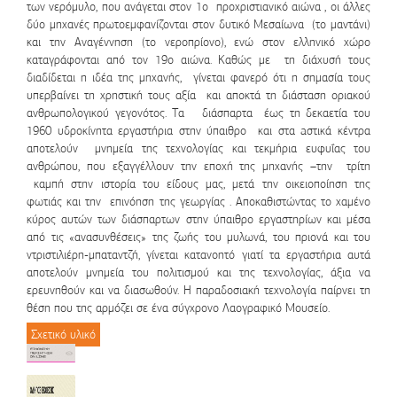
των νερόμυλο, που ανάγεται στον 1ο προχριστιανικό αιώνα , οι άλλες
δύο μηχανές πρωτοεμφανίζονται στον δυτικό Μεσαίωνα (το μαντάνι)
και την Αναγέννηση (το νεροπρίονο), ενώ στον ελληνικό χώρο
καταγράφονται από τον 19ο αιώνα. Καθώς με τη διάχυσή τους
διαδίδεται η ιδέα της μηχανής, γίνεται φανερό ότι η σημασία τους
υπερβαίνει τη χρηστική τους αξία και αποκτά τη διάσταση οριακού
ανθρωπολογικού γεγονότος. Τα διάσπαρτα έως τη δεκαετία του
1960 υδροκίνητα εργαστήρια στην ύπαιθρο και στα aστικά κέντρα
αποτελούν μνημεία της τεχνολογίας και τεκμήρια ευφυΐας του
ανθρώπου, που εξαγγέλλουν την εποχή της μηχανής –την τρίτη
καμπή στην ιστορία του είδους μας, μετά την οικειοποίηση της
φωτιάς και την επινόηση της γεωργίας . Αποκαθιστώντας το χαμένο
κύρος αυτών των διάσπαρτων στην ύπαιθρο εργαστηρίων και μέσα
από τις «ανασυνθέσεις» της ζωής του μυλωνά, του πριονά και του
ντριστιλιέρη-μπαταντζή, γίνεται κατανοητό γιατί τα εργαστήρια αυτά
αποτελούν μνημεία του πολιτισμού και της τεχνολογίας, άξια να
ερευνηθούν και να διασωθούν. Η παραδοσιακή τεχνολογία παίρνει τη
θέση που της αρμόζει σε ένα σύγχρονο Λαογραφικό Μουσείο.
Σχετικό υλικό