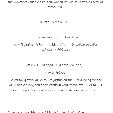
της Κωνσταντινούπολης και του Ικονίου, καθώς και έντεχνα ελληνικά
τραγούδια..
Πέμπτη 18 Μαΐου 2017
Ξεναγήσεις
στις 10 και 12 πμ
στην Περιοδική έκθεση του Μουσείου
«Θεσσαλονίκη, πόλις
εύξεινος-πολύξενος»
στις 7:00 Τα παραμύθια πάνε Μουσείο
, :
η
Ανθή Θάνου
κλείνει τον φετινό κύκλο του εργαστηρίου της «Τεχνικές αφήγησης
και μυθοπλασίας», που πραγματοποιεί κάθε χρόνο στο ΛΕΜΜ-Θ, με
εννέα παραμύθια που θα αφηγηθούν εννέα νέες αφηγήτριες.
Λαογραφικό και Εθνολογικό Μουσείο Μακεδονίας-Θράκης