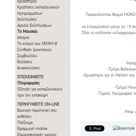
Εργαστήρια
Κρατήσεις εκπαιδευτικών
προγραμμάτων
Παρακαλούνται θερμά ΜΟΝΟ όσ
Εκδηλώσεις
Αρχείο Εκδηλώσεων
να ενημερώσουν μέχρι τις 15 Ι
Το Μουσείο
Όλοι οι υπόλοιποι ενδιαφερόμεν
Ιστορία
Το κτήριο του ΛΕΜΜ-Θ
Σύνθεση Διοικητικού
Συμβουλίου
Εκδόσεις
-Λαογ
Ανακοινώσεις
-Τμήμα Βαλκανικ
-Εργαστήριο για τη Μελέτη το
ΕΠΙΣΚΕΦΘΕΙΤΕ
Πληροφορίες
-Τμήμα Μουσ
Οδηγός για εκπαιδευτικούς
-Τομέας Λαογραφίας το
πριν την επίσκεψη
ΠΕΡΙΗΓΗΘΕΙΤΕ ON-LINE
Εικονική περιήγηση στις
Υποψ. 
εκθέσεις
Παίζουμε;
Εφαρμογή mobile
Στερεοσκοπικές εικόνες