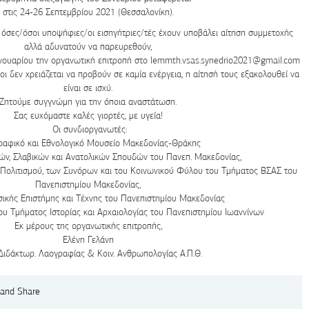
στις 24-26 Σεπτεμβρίου 2021 (Θεσσαλονίκη).
ες/όσοι υποψήφιες/οι εισηγήτριες/τές έχουν υποβάλει αίτηση συμμετοχής
αλλά αδυνατούν να παρευρεθούν,
ανουαρίου την οργανωτική επιτροπή στο lemmth.vsas.synedrio2021@gmail.com
οι δεν χρειάζεται να προβούν σε καμία ενέργεια, η αίτησή τους εξακολουθεί να
είναι σε ισχύ.
Ζητούμε συγγνώμη για την όποια αναστάτωση.
Σας ευχόμαστε καλές γιορτές, με υγεία!
Οι συνδιοργανωτές:
ραφικό και Εθνολογικό Μουσείο Μακεδονίας-Θράκης
ών, Σλαβικών και Ανατολικών Σπουδών του Πανεπ. Μακεδονίας,
υ Πολιτισμού, των Συνόρων και του Κοινωνικού Φύλου του Τμήματος ΒΣΑΣ του
Πανεπιστημίου Μακεδονίας,
ικής Επιστήμης και Τέχνης του Πανεπιστημίου Μακεδονίας
υ Τμήματος Ιστορίας και Αρχαιολογίας του Πανεπιστημίου Ιωαννίνων
Εκ μέρους της οργανωτικής επιτροπής,
Ελένη Γελάνη
Διδάκτωρ. Λαογραφίας & Κοιν. Ανθρωπολογίας Α.Π.Θ.