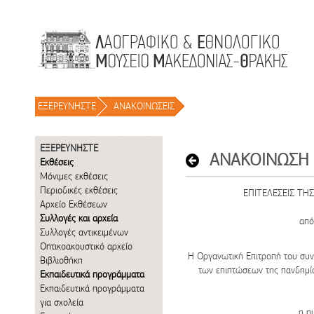
Μετάβαση στο περιεχόμενο
ΕΞΕΡΕΥΝΗΣΤΕ
/
ΑΝΑΚΟΙΝΩΣΕΙΣ
/
ΕΞΕΡΕΥΝΗΣΤΕ
Εκθέσεις
Μόνιμες εκθέσεις
Περιοδικές εκθέσεις
ΕΠΙΤΕΛΕΣΕΙΣ ΤΗΣ
Αρχείο Εκθέσεων
Συλλογές και αρχεία
από
Συλλογές αντικειμένων
Οπτικοακουστικό αρχείο
Η Οργανωτική Επιτροπή του συ
Βιβλιοθήκη
των επιπτώσεων της πανδημί
Εκπαιδευτικά προγράμματα
Εκπαιδευτικά προγράμματα
για σχολεία
η η