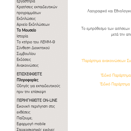
Εργαστήρια
Κρατήσεις εκπαιδευτικών
Λαογραφικό και Εθνολογικ
προγραμμάτων
Εκδηλώσεις
Αρχείο Εκδηλώσεων
Το εμπρόθεσμο των αιτήσεων 
Το Μουσείο
μετά την απ
Ιστορία
Το κτήριο του ΛΕΜΜ-Θ
Σύνθεση Διοικητικού
Συμβουλίου
Εκδόσεις
"Παράρτημα ανακοινώσεων Συ
Ανακοινώσεις
ΕΠΙΣΚΕΦΘΕΙΤΕ
"Ειδικό Παράρτημα
Πληροφορίες
"Ειδικό Παράρτημα
Οδηγός για εκπαιδευτικούς
πριν την επίσκεψη
ΠΕΡΙΗΓΗΘΕΙΤΕ ON-LINE
Εικονική περιήγηση στις
εκθέσεις
Παίζουμε;
Εφαρμογή mobile
Στερεοσκοπικές εικόνες