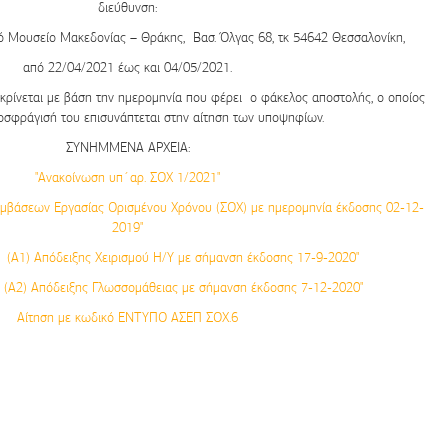
διεύθυνση:
ό Μουσείο Μακεδονίας – Θράκης,
Βασ. Όλγας 68
,
τκ 54642 Θεσσαλονίκη
,
από
22/04/2021
έως και
04/05/2021
.
κρίνεται με βάση την ημερομηνία που φέρει ο φάκελος αποστολής, ο οποίος
οσφράγισή του επισυνάπτεται στην αίτηση των υποψηφίων.
ΣΥΝΗΜΜΕΝΑ ΑΡΧΕΙΑ:
"Ανακοίνωση υπ΄αρ. ΣΟΧ 1/2021"
μβάσεων Εργασίας Ορισμένου Χρόνου (ΣΟΧ) με ημερομηνία έκδοσης 02-12-
2019"
 (Α1) Απόδειξης Χειρισμού Η/Υ με σήμανση έκδοσης 17-9-2020"
 (Α2) Απόδειξης Γλωσσομάθειας με σήμανση έκδοσης 7-12-2020"
Αίτηση με κωδικό ΕΝΤΥΠΟ ΑΣΕΠ ΣΟΧ.6