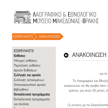
Μετάβαση στο περιεχόμενο
ΕΞΕΡΕΥΝΗΣΤΕ
/
ΑΝΑΚΟΙΝΩΣΕΙΣ
/
ΕΞΕΡΕΥΝΗΣΤΕ
Εκθέσεις
Μόνιμες εκθέσεις
Περιοδικές εκθέσεις
Αρχείο Εκθέσεων
για τ
Συλλογές και αρχεία
Συλλογές αντικειμένων
Το Λαογραφικό και Εθνολο
Οπτικοακουστικό αρχείο
ανακοινώνει ότι θα προβεί στη
Βιβλιοθήκη
χρόνου, για
οκτώ (8) μήνες
, 
Εκπαιδευτικά προγράμματα
Εκπαιδευτικά προγράμματα
για σχολεία
Οι αιτήσεις
με τα δικαιολογητι