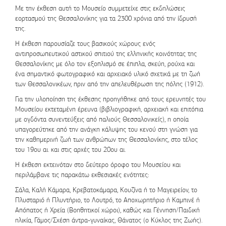
Με την έκθεση αυτή το Μουσείο συμμετείχε στις εκδηλώσεις
εορτασμού της Θεσσαλονίκης για τα 2300 χρόνια από την ίδρυσή
της.
Η έκθεση παρουσίαζε τους βασικούς χώρους ενός
αντιπροσωπευτικού αστικού σπιτιού της ελληνικής κοινότητας της
Θεσσαλονίκης με όλο τον εξοπλισμό σε έπιπλα, σκεύη, ρούχα και
ένα σημαντικό φωτογραφικό και αρχειακό υλικό σχετικά με τη ζωή
των Θεσσαλονικέων, πριν από την απελευθέρωση της πόλης (1912).
Για την υλοποίηση της έκθεσης προηγήθηκε από τους ερευνητές του
Μουσείου εκτεταμένη έρευνα (βιβλιογραφική, αρχειακή και επιτόπια
με ογδόντα συνεντεύξεις από παλιούς Θεσσαλονικείς), η οποία
υπαγορεύτηκε από την ανάγκη κάλυψης του κενού στη γνώση για
την καθημερινή ζωή των ανθρώπων της Θεσσαλονίκης, στο τέλος
του 19ου αι. και στις αρχές του 20ου αι.
Η έκθεση εκτεινόταν στο δεύτερο όροφο του Μουσείου και
περιλάμβανε τις παρακάτω εκθεσιακές ενότητες:
Σάλα, Καλή Κάμαρα, Κρεβατοκάμαρα, Κουζίνα ή το Μαγειρείον, το
Πλυσταριό ή Πλυντήριο, το Λουτρό, το Αποχωρητήριο ή Καμπινέ ή
Απόπατος ή Χρεία (Βοηθητικοί χώροι), καθώς και Γέννηση/Παιδική
ηλικία, Γάμος/Σχέση άντρα-γυναίκας, Θάνατος (ο Κύκλος της Ζωής).