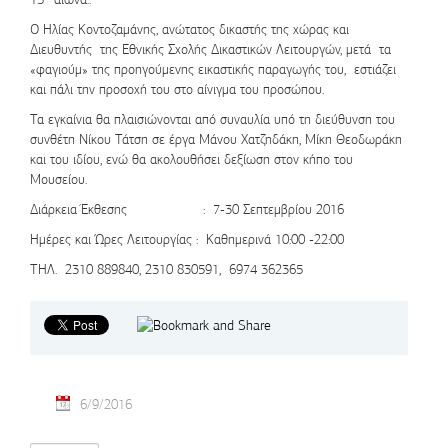
Ο Ηλίας Κοντοζαμάνης, ανώτατος δικαστής της χώρας και
Διευθυντής της Εθνικής Σχολής Δικαστικών Λειτουργών, μετά τα
«φαγιούμ» της προηγούμενης εικαστικής παραγωγής του, εστιάζει
και πάλι την προσοχή του στο αίνιγμα του προσώπου.
Τα εγκαίνια θα πλαισιώνονται από συναυλία υπό τη διεύθυνση του
συνθέτη Νίκου Τάτση σε έργα Μάνου Χατζηδάκη, Μίκη Θεοδωράκη
και του ιδίου, ενώ θα ακολουθήσει δεξίωση στον κήπο του
Μουσείου.
Διάρκεια Έκθεσης :
7-30 Σεπτεμβρίου
2016
Ημέρες και Ώρες Λειτουργίας : Καθημερινά
10:00 -22:00
ΤΗΛ. 2310 889840, 2310 830591, 6974 362365
6/9/2016