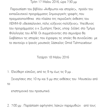
Τρίτη 17 Μαΐου 2016, ώρα 7:30 μμ
Παρουσίαση του βιβλίου «
Άνθρωποι και ιστορίες»
, προϊόν του
εκπαιδευτικού προγράμματος δημιουργικής γραφής, που
πραγματοποιήθηκε στο πλαίσιο της περιοδικής έκθεσης του
ΛΕΜΜ-Θ «Θεσσαλονίκη, πόλις εύξεινος-πολύξενος». Υπεύθυνος
του προγράμματος ο κ. Σωτήρης Γάκος, υποψ. διδάκτ. στο Τμήμα
Φιλολογίας του ΑΠΘ. Οι συμμετέχοντες στο σεμινάριο θα
διαβάσουν τις ιστορίες που έγραψαν, τις οποίες θα συνοδεύσει με
το σαντούρι ο Ιρανός μουσικός δάσκαλος Omid Tahmasebour.
Τετάρτη 18 Μαΐου 2016
1. Ελεύθερη είσοδος, από τις 9 πμ έως τις 9 μμ .
Ξεναγήσεις στις 10 πμ και 5 μμ στις εκθέσεις του Μουσείου
από
το
επιστημονικό του προσωπικό.
2. 7:00 μμ . Παράσταση αφήγησης λαϊκών παραμυθιών
από τους