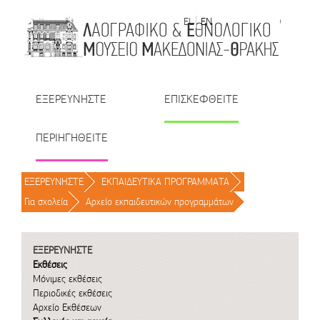
Μετάβαση στο περιεχόμενο
EL
EN
| TR
| BU
| RO
ΕΞΕΡΕΥΝΗΣΤΕ
ΕΠΙΣΚΕΦΘΕΙΤΕ
ΠΕΡΙΗΓΗΘΕΙΤΕ
ΕΞΕΡΕΥΝΗΣΤΕ
/
ΕΚΠΑΙΔΕΥΤΙΚΑ ΠΡΟΓΡΑΜΜΑΤΑ
/
Για σχολεία
/
Αρχείο εκπαιδευτικών προγραμμάτων
/
ΕΞΕΡΕΥΝΗΣΤΕ
Εκθέσεις
Μόνιμες εκθέσεις
Περιοδικές εκθέσεις
Αρχείο Εκθέσεων