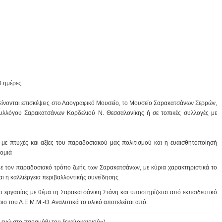
0 ημέρες
τείνονται επισκέψεις στο Λαογραφικό Μουσείο, το Μουσείο Σαρακατσάνων Σερρών,
Συλλόγου Σαρακατσάνων Κορδελιού Ν. Θεσσαλονίκης ή σε τοπικές συλλογές με
ν με πτυχές και αξίες του παραδοσιακού μας πολιτισμού και η ευαισθητοποίησή
νομιά
με τον παραδοσιακό τρόπο ζωής των Σαρακατσάνων, με κύρια χαρακτηριστικά το
αι η καλλιέργεια περιβαλλοντικής συνείδησης
ιο
εργασίας με θέμα
τη Σαρακατσάνικη Στάνη και υποστηρίζεται από
εκπαιδευτικό
ριο του Λ.Ε.Μ.Μ.-Θ. Αναλυτικά το υλικό αποτελείται από:
ι εγώ στο παραμύθι του ξεκαλοκαιριού»),