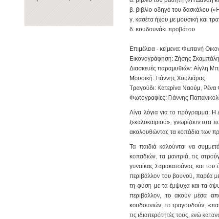
β. βιβλίο-οδηγό του δασκάλου («
γ. κασέτα ήχου με μουσική και τρ
δ. κουδουνάκι προβάτου
Επιμέλεια - κείμενα:
Φωτεινή Οικο
Εικονογράφηση:
Ζήσης Σκαμπάλ
Διασκευές παραμυθιών:
Αίγλη Μ
Μουσική:
Γιάννης Χουλιάρας
Τραγούδι:
Κατερίνα Ναούμ, Ρένα
Φωτογραφίες:
Γιάννης Παπανικο
Λίγα λόγια για το πρόγραμμα
:
Η 
ξεκαλοκαιριού», γνωρίζουν στα π
ακολουθώντας τα κοπάδια των πρ
Τα παιδιά καλούνται να συμμε
κοπαδιών, τα μαντριά, τις στρού
γυναίκας Σαρακατσάνας και του 
περιβάλλον του βουνού, παρέα με
τη φύση με τα έμψυχα και τα άψυ
περιβάλλον, το ακούν μέσα απ
κουδουνιών, το τραγουδούν, «παίζ
τις ιδιαιτερότητές τους, ενώ κατ