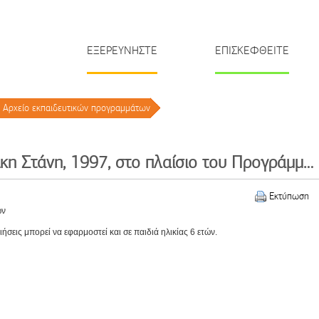
ΕΞΕΡΕΥΝΗΣΤΕ
ΕΠΙΣΚΕΦΘΕΙΤΕ
Αρχείο εκπαιδευτικών προγραμμάτων
/
Η Σαρακατσάνικη Στάνη, 1997, στο πλαίσιο του Προγράμματος 'ΜΕΛΙΝΑ - ΕΚΠΑΙΔΕΥΣΗ ΚΑΙ ΠΟΛΙΤΙΣΜΟΣ'
Εκτύπωση
ών
σεις μπορεί να εφαρμοστεί και σε παιδιά ηλικίας 6 ετών.