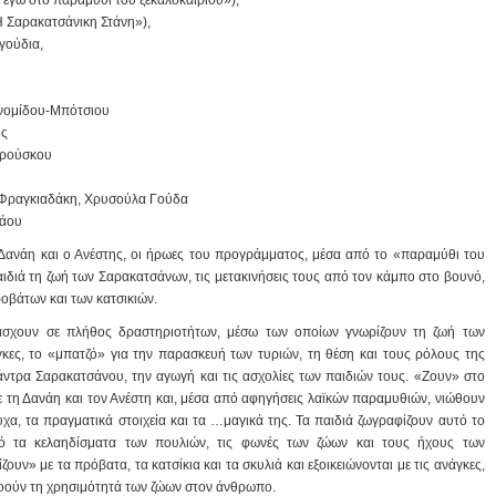
Η Σαρακατσάνικη Στάνη»),
αγούδια,
νομίδου-Μπότσιου
ης
προύσκου
 Φραγκιαδάκη, Χρυσούλα Γούδα
λάου
Δανάη και ο Ανέστης, οι ήρωες του προγράμματος, μέσα από το «παραμύθι του
αιδιά τη ζωή των Σαρακατσάνων, τις μετακινήσεις τους από τον κάμπο στο βουνό,
οβάτων και των κατσικιών.
τάσχουν σε πλήθος δραστηριοτήτων, μέσω των οποίων γνωρίζουν τη ζωή των
γκες, το «μπατζό» για την παρασκευή των τυριών, τη θέση και τους ρόλους της
άντρα Σαρακατσάνου, την αγωγή και τις ασχολίες των παιδιών τους. «Ζουν» στο
 τη Δανάη και τον Ανέστη και, μέσα από αφηγήσεις λαϊκών παραμυθιών, νιώθουν
χα, τα πραγματικά στοιχεία και τα …μαγικά της. Τα παιδιά ζωγραφίζουν αυτό το
ό τα κελαηδίσματα των πουλιών, τις φωνές των ζώων και τους ήχους των
ουν» με τα πρόβατα, τα κατσίκια και τα σκυλιά και εξοικειώνονται με τις ανάγκες,
ανοούν τη χρησιμότητά των ζώων στον άνθρωπο.