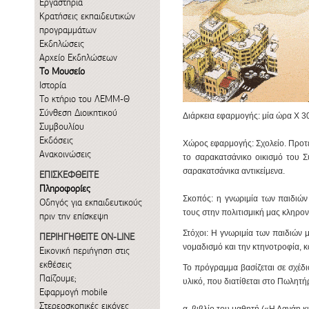
Εργαστήρια
Κρατήσεις εκπαιδευτικών
προγραμμάτων
Εκδηλώσεις
Αρχείο Εκδηλώσεων
Το Μουσείο
Ιστορία
Το κτήριο του ΛΕΜΜ-Θ
Σύνθεση Διοικητικού
Διάρκεια εφαρμογής
: μία ώρα Χ 3
Συμβουλίου
Εκδόσεις
Χώρος
εφαρμογής
: Σχολείο. Προ
Ανακοινώσεις
το σαρακατσάνικο οικισμό του 
σαρακατσάνικα αντικείμενα.
ΕΠΙΣΚΕΦΘΕΙΤΕ
Πληροφορίες
Σκοπός
: η γνωριμία των παιδιώ
Οδηγός για εκπαιδευτικούς
τους στην πολιτισμική μας κληρο
πριν την επίσκεψη
Στόχοι
:
Η γνωριμία των παιδιών 
ΠΕΡΙΗΓΗΘΕΙΤΕ ON-LINE
νομαδισμό και την κτηνοτροφία, κ
Εικονική περιήγηση στις
εκθέσεις
Το πρόγραμμα βασίζεται σε σχέδ
Παίζουμε;
υλικό
, που διατίθεται στο Πωλητή
Εφαρμογή mobile
Στερεοσκοπικές εικόνες
α. βιβλίο του μαθητή («Η Δανάη κ