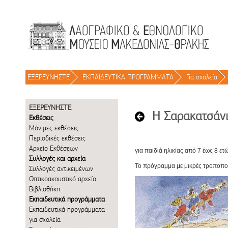
Μετάβαση στο περιεχόμενο
ΕΞΕΡΕΥΝΗΣΤΕ
/
ΕΚΠΑΙΔΕΥΤΙΚΑ ΠΡΟΓΡΑΜΜΑΤΑ
/
Για σχολεία
/
ΕΞΕΡΕΥΝΗΣΤΕ
Εκθέσεις
Μόνιμες εκθέσεις
Περιοδικές εκθέσεις
Αρχείο Εκθέσεων
για παιδιά ηλικίας από 7 έως 8 ετ
Συλλογές και αρχεία
Το πρόγραμμα με μικρές τροποποιή
Συλλογές αντικειμένων
Οπτικοακουστικό αρχείο
Βιβλιοθήκη
Εκπαιδευτικά προγράμματα
Εκπαιδευτικά προγράμματα
για σχολεία