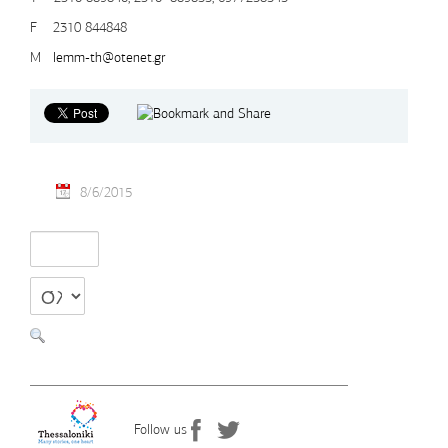
F 2310 844848
Μ
lemm-th@otenet.gr
8/6/2015
Follow us