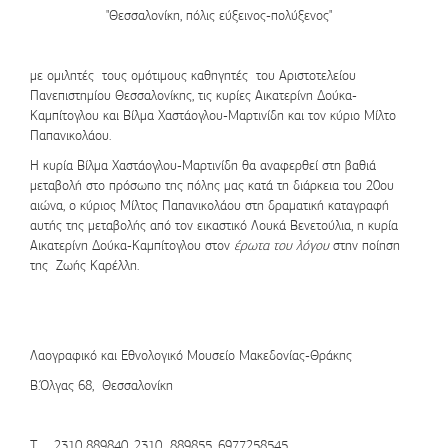
"Θεσσαλονίκη, πόλις εύξεινος-πολύξενος"
με ομιλητές τους ομότιμους καθηγητές του Αριστοτελείου
Πανεπιστημίου Θεσσαλονίκης, τις κυρίες Αικατερίνη Δούκα-
Καμπίτογλου και Βίλμα Χαστάογλου-Μαρτινίδη και τον κύριο Μίλτο
Παπανικολάου.
Η κυρία Βίλμα Χαστάογλου-Μαρτινίδη θα αναφερθεί στη βαθιά
μεταβολή στο πρόσωπο της πόλης μας κατά τη διάρκεια του 20ου
αιώνα, ο κύριος Μίλτος Παπανικολάου στη δραματική καταγραφή
αυτής της μεταβολής από τον εικαστικό Λουκά Βενετούλια, η κυρία
Αικατερίνη Δούκα-Καμπίτογλου στον
έρωτα του λόγου
στην ποίηση
της Ζωής Καρέλλη.
Λαογραφικό και Εθνολογικό Μουσείο Μακεδονίας-Θράκης
Β.Όλγας 68, Θεσσαλονίκη
Τ 2310 889840, 2310 889855, 6977258545