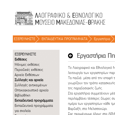
Μετάβαση στο περιεχόμενο
ΕΞΕΡΕΥΝΗΣΤΕ
/
ΕΚΠΑΙΔΕΥΤΙΚΑ ΠΡΟΓΡΑΜΜΑΤΑ
/
Εργαστήρια
/
Εργαστήρια Πη
ΕΞΕΡΕΥΝΗΣΤΕ
Εκθέσεις
Μόνιμες εκθέσεις
Το Λαογραφικό και Εθνολογικό Μ
Περιοδικές εκθέσεις
λειτουργία των εργαστηρίων παρα
Αρχείο Εκθέσεων
Τα παιδιά μέσα από την επαφή το
Συλλογές και αρχεία
γνωρίζουν τον τρόπο κατασκευής
Συλλογές αντικειμένων
της παραδοσιακής ζωής.
Οπτικοακουστικό αρχείο
Στα εργαστήρια συμμετέχουν μέσ
Βιβλιοθήκη
περιλαμβάνει τέσσερις δίωρες σ
Εκπαιδευτικά προγράμματα
ημέρα των εργαστηρίων κάθε τμή
Εκπαιδευτικά προγράμματα
Βαρδαξή, στο Μελισσοχώρι.
για σχολεία
Σας περιμένουμε όλους στο ΛΕ