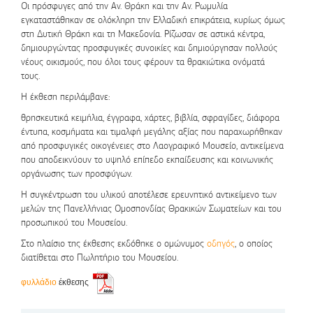
Οι πρόσφυγες από την Αν. Θράκη και την Αν. Ρωμυλία
εγκαταστάθηκαν σε ολόκληρη την Ελλαδική επικράτεια, κυρίως όμως
στη Δυτική Θράκη και τη Μακεδονία. Ρίζωσαν σε αστικά κέντρα,
δημιουργώντας προσφυγικές συνοικίες και δημιούργησαν πολλούς
νέους οικισμούς, που όλοι τους φέρουν τα θρακιώτικα ονόματά
τους.
Η έκθεση περιλάμβανε:
θρησκευτικά κειμήλια, έγγραφα, χάρτες, βιβλία, σφραγίδες, διάφορα
έντυπα, κοσμήματα και τιμαλφή μεγάλης αξίας που παραχωρήθηκαν
από προσφυγικές οικογένειες στο Λαογραφικό Μουσείο, αντικείμενα
που αποδεικνύουν το υψηλό επίπεδο εκπαίδευσης και κοινωνικής
οργάνωσης των προσφύγων.
Η συγκέντρωση του υλικού αποτέλεσε ερευνητικό αντικείμενο των
μελών της Πανελλήνιας Ομοσπονδίας Θρακικών Σωματείων και του
προσωπικού του Μουσείου.
Στο πλαίσιο της έκθεσης εκδόθηκε ο ομώνυμος
οδηγός
, ο οποίος
διατίθεται στο Πωλητήριο του Μουσείου.
φυλλάδιο
έκθεσης