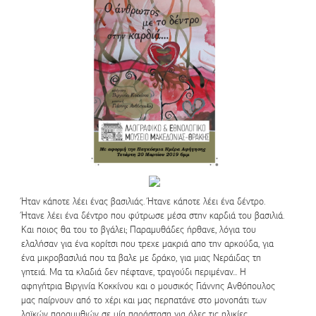
Ήταν κάποτε λέει ένας βασιλιάς. Ήτανε κάποτε λέει ένα δέντρο.
Ήτανε λέει ένα δέντρο που φύτρωσε μέσα στην καρδιά του βασιλιά.
Και ποιος θα του το βγάλει; Παραμυθάδες ήρθανε, λόγια του
ελαλήσαν για ένα κορίτσι που τρεχε μακριά απο την αρκούδα, για
ένα μικροβασιλιά που τα βαλε με δράκο, για μιας Νεράιδας τη
γητειά. Μα τα κλαδιά δεν πέφτανε, τραγούδι περιμέναν... Η
αφηγήτρια Βιργινία Κοκκίνου και ο μουσικός Γιάννης Ανθόπουλος
μας παίρνουν από το χέρι και μας περπατάνε στο μονοπάτι των
λαϊκών παραμυθιών σε μία παράσταση για όλες τις ηλικίες.