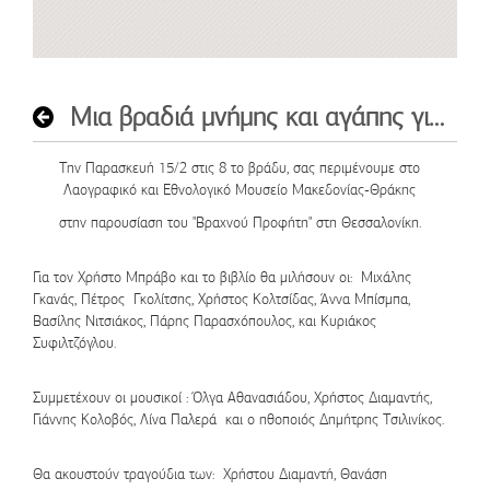
Μια βραδιά μνήμης και αγάπης για τον Χρήστο Μπράβο
Την
Παρασκευή 15/2
στις
8 το βράδυ
, σας περιμένουμε στο
Λαογραφικό και Εθνολογικό Μουσείο Μακεδονίας-Θράκης
στην παρουσίαση του "Βραχνού Προφήτη" στη Θεσσαλονίκη.
Για τον Χρήστο Μπράβο και το βιβλίο θα μιλήσουν οι: Μιχάλης
Γκανάς, Πέτρος Γκολίτσης, Χρήστος Κολτσίδας, Άννα Μπίσμπα,
Βασίλης Νιτσιάκος, Πάρης Παρασχόπουλος, και Κυριάκος
Συφιλτζόγλου.
Συμμετέχουν οι μουσικοί : Όλγα Αθανασιάδου, Χρήστος Διαμαντής,
Γιάννης Κολοβός, Λίνα Παλερά και ο ηθοποιός Δημήτρης Τσιλινίκος.
Θα ακουστούν τραγούδια των: Χρήστου Διαμαντή, Θανάση