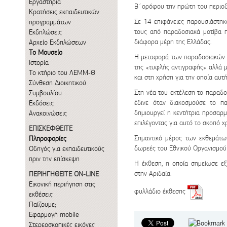
Εργαστήρια
Β΄ορόφου την πρώτη του περιοδι
Κρατήσεις εκπαιδευτικών
Σε 14 επιφάνειες παρουσιάστη
προγραμμάτων
τους από παραδοσιακά μοτίβα 
Εκδηλώσεις
διάφορα μέρη της Ελλάδας.
Αρχείο Εκδηλώσεων
Το Μουσείο
Η μεταφορά των παραδοσιακών μ
Ιστορία
της «τυφλής αντιγραφής» αλλά μ
Το κτήριο του ΛΕΜΜ-Θ
και στη χρήση για την οποία αυτή
Σύνθεση Διοικητικού
Στη νέα του εκτέλεση το παραδ
Συμβουλίου
έδινε όταν διακοσμούσε το π
Εκδόσεις
δημιουργεί η κεντήτρια προσαρμ
Ανακοινώσεις
επιλέγοντας για αυτό το σκοπό 
ΕΠΙΣΚΕΦΘΕΙΤΕ
Σημαντικό μέρος των εκθεμάτω
Πληροφορίες
δωρεές του Εθνικού Οργανισμού 
Οδηγός για εκπαιδευτικούς
πριν την επίσκεψη
Η έκθεση, η οποία σημείωσε εξ
στην Αριδαία.
ΠΕΡΙΗΓΗΘΕΙΤΕ ON-LINE
Εικονική περιήγηση στις
φυλλάδιο έκθεσης
εκθέσεις
Παίζουμε;
Εφαρμογή mobile
Στερεοσκοπικές εικόνες