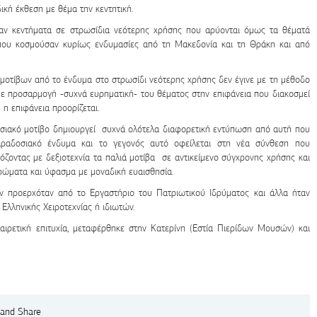
κή έκθεση με θέμα την κεντητική.
καν κεντήματα σε στρωσίδια νεότερης χρήσης που αρύονται όμως τα θέματά
που κοσμούσαν κυρίως ενδυμασίες από τη Μακεδονία και τη Θράκη και από
οτίβων από το ένδυμα στο στρωσίδι νεότερης χρήσης δεν έγινε με τη μέθοδο
ε προσαρμογή -συχνά ευρηματική- του θέματος στην επιφάνεια που διακοσμεί
 η επιφάνεια προορίζεται.
οσιακό μοτίβο δημιουργεί συχνά ολότελα διαφορετική εντύπωση από αυτή που
αραδοσιακό ένδυμα και το γεγονός αυτό οφείλεται στη νέα σύνθεση που
όζοντας με δεξιοτεχνία τα παλιά μοτίβα σε αντικείμενο σύγχρονης χρήσης και
χρώματα και ύφασμα με μοναδική ευαισθησία.
ν προερχόταν από το Εργαστήριο του Πατριωτικού Ιδρύματος και άλλα ήταν
Ελληνικής Χειροτεχνίας ή ιδιωτών.
αιρετική επιτυχία, μεταφέρθηκε στην Κατερίνη (Εστία Πιερίδων Μουσών) και