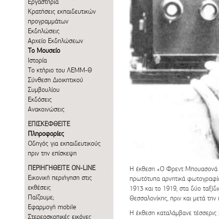
Εργαστήρια
Κρατήσεις εκπαιδευτικών
προγραμμάτων
Εκδηλώσεις
Αρχείο Εκδηλώσεων
Το Μουσείο
Ιστορία
Το κτήριο του ΛΕΜΜ-Θ
Σύνθεση Διοικητικού
Συμβουλίου
Εκδόσεις
Ανακοινώσεις
ΕΠΙΣΚΕΦΘΕΙΤΕ
Πληροφορίες
Οδηγός για εκπαιδευτικούς
πριν την επίσκεψη
ΠΕΡΙΗΓΗΘΕΙΤΕ ON-LINE
Η έκθεση «Ο Φρεντ Μπουασονά κ
Εικονική περιήγηση στις
πρωτότυπα αρνητικά φωτογραφ
εκθέσεις
1913 και το 1919, στα δύο ταξίδ
Παίζουμε;
Θεσσαλονίκης, πριν και μετά την
Εφαρμογή mobile
Η έκθεση καταλάμβανε τέσσερις 
Στερεοσκοπικές εικόνες