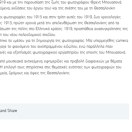
1919 και με την παρουσίαση της ζωής του φωτογράφου Φρεντ Μπουασονά
ίμενα, εκδόσεις του έργου του) και της σχέσης του με τη Θεσσαλονίκη.
οι φωτογραφίες του 1913 και στην τρίτη αυτές του 1919, δυο χρονολογίες
λης: 1913, πρώτη χρονιά μετά την απελευθέρωση της Θεσσαλονίκης από τα
άτωση της πόλης στο Ελληνικό κράτος. 1919, προσπάθεια ανασυγκρότησης της
ξη του νέου πολεοδομικού σχεδίου.
τηκε το «μέσο» για τη δημιουργία της φωτογραφίας. Μία υπερμεγέθης camera
αγε το φαινόμενο του ανεστραμμένου ειδώλου, ενώ παράλληλα ήταν
ανές και εξοπλισμός φωτογραφικού εργαστηρίου της εποχής του Μπουασονά.
πό μουσειακά αντικείμενα, εφημερίδες και προβολή διαφανειών με θέματα
 Η επιλογή τους στηρίχτηκε στις θεματικές ενότητες των φωτογραφιών του
μεία, δρόμους και όψεις της Θεσσαλονίκης.