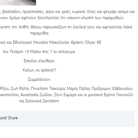
 βασιλιάδες, πριγκίπισσες, γέροι και γριές, χωρικοί, ήλιος και φεγγάρι ακόμα και
νουν δρόμο αφήνουν ξετυλίγοντας την κόκκινη κλωστή των παραμυθιών.
γησης της Ανθής Θάνου παρουσιάζουν τη δουλειά τους και αφηγούνται λαϊκά
παραμύθια
ικό και Εθνολογικό Μουσείο Μακεδονίας Θράκης
Όλγας 68
την
Τετάρτη 15 Μαΐου
στις
7 το απόγευμα
.
Είσοδος ελεύθερη.
Καλώς να ορίσετε!!!
Συμμετέχουν:
Ρίζου, Ζωή Ράλλη, Πηνελόπη Τσικούρα, Μαρία Πάλλα, Πρόδρομος Ελβάνογλου,
ακοπούλου, Αναστασία Ζωίδου, Ξένη Σαμαρά και οι μουσικοί Ειρήνη Γιαννούδη
και Σαλονικιά Σαντσάνη.