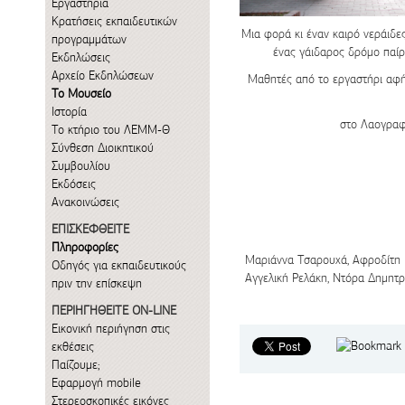
Εργαστήρια
Κρατήσεις εκπαιδευτικών
Μια φορά κι έναν καιρό νεράιδες,
προγραμμάτων
ένας γάιδαρος δρόμο παίρ
Εκδηλώσεις
Αρχείο Εκδηλώσεων
Μαθητές από το εργαστήρι αφή
Το Μουσείο
Ιστορία
στο Λαογραφ
Το κτήριο του ΛΕΜΜ-Θ
Σύνθεση Διοικητικού
Συμβουλίου
Εκδόσεις
Ανακοινώσεις
ΕΠΙΣΚΕΦΘΕΙΤΕ
Πληροφορίες
Μαριάννα Τσαρουχά, Αφροδίτη 
Οδηγός για εκπαιδευτικούς
Αγγελική Ρελάκη, Ντόρα Δημητρ
πριν την επίσκεψη
ΠΕΡΙΗΓΗΘΕΙΤΕ ON-LINE
Εικονική περιήγηση στις
εκθέσεις
Παίζουμε;
Εφαρμογή mobile
Στερεοσκοπικές εικόνες