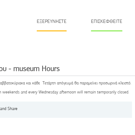
ΕΞΕΡΕΥΝΗΣΤΕ
ΕΠΙΣΚΕΦΘΕΙΤΕ
ίου - museum Hours
Σαββατοκύριακα και κάθε Τετάρτη απόγευμά θα παραμείνει προσωρινά κλειστό.
n weekends
and
every Wednesday
afternoon
will
remain
temporarily
closed
.