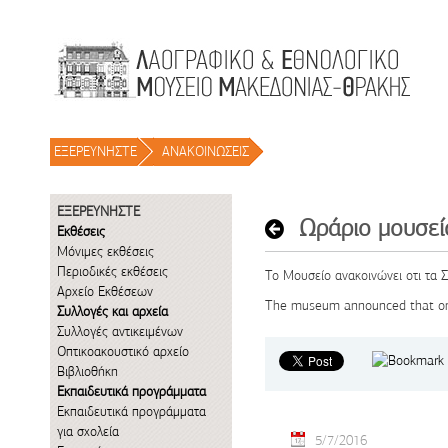
Μετάβαση στο περιεχόμενο
ΕΞΕΡΕΥΝΗΣΤΕ
/
ΑΝΑΚΟΙΝΩΣΕΙΣ
/
ΕΞΕΡΕΥΝΗΣΤΕ
Ωράριο μουσε
Εκθέσεις
Μόνιμες εκθέσεις
Περιοδικές εκθέσεις
Το Μουσείο ανακοινώνει οτι τα 
Αρχείο Εκθέσεων
The museum
announced that
o
Συλλογές και αρχεία
Συλλογές αντικειμένων
Οπτικοακουστικό αρχείο
Βιβλιοθήκη
Εκπαιδευτικά προγράμματα
Εκπαιδευτικά προγράμματα
για σχολεία
5/7/2016