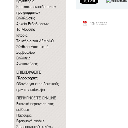
Εργαστήρια
Κρατήσεις εκπαιδευτικών
προγραμμάτων
Εκδηλώσεις
13/7/2022
Αρχείο Εκδηλώσεων
Το Μουσείο
Ιστορία
Το κτήριο του ΛΕΜΜ-Θ
Σύνθεση Διοικητικού
Συμβουλίου
Εκδόσεις
Ανακοινώσεις
ΕΠΙΣΚΕΦΘΕΙΤΕ
Πληροφορίες
Οδηγός για εκπαιδευτικούς
πριν την επίσκεψη
ΠΕΡΙΗΓΗΘΕΙΤΕ ON-LINE
Εικονική περιήγηση στις
εκθέσεις
Παίζουμε;
Εφαρμογή mobile
Στερεοσκοπικές εικόνες