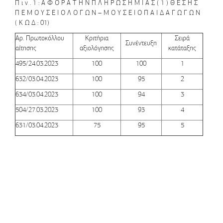
Π ι ν . 1 : Α Φ Ο Ρ Α Τ Η Ν Π Λ Η Ρ Ω Σ Η Μ Ι Α Σ ( 1 ) Θ Ε Σ Η Σ
Π Ε Μ Ο Υ Σ Ε Ι Ο Λ Ο Γ Ω Ν – Μ Ο Υ Σ Ε Ι Ο Π Α Ι Δ Α Γ Ω Γ Ω Ν
( Κ Ω Δ : 01)
Αρ. Πρωτοκόλλου
Κριτήρια
Σειρά
Συνέντευξη
αίτησης
αξιολόγησης
κατάταξης
495/24.03.2023
100
100
1
632/03.04.2023
100
95
2
634/03.04.2023
100
94
3
504/27.03.2023
100
93
4
631/03.04.2023
75
95
5