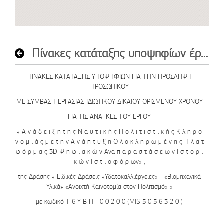
Πίνακες κατάταξης υποψηφίων έργου VHSS
ΠΙΝΑΚΕΣ ΚΑΤΑΤΑΞΗΣ ΥΠΟΨΗΦΙΩΝ ΓΙΑ ΤΗΝ ΠΡΟΣΛΗΨΗ
ΠΡΟΣΩΠΙΚΟΥ
ΜΕ ΣΥΜΒΑΣΗ ΕΡΓΑΣΙΑΣ ΙΔΙΩΤΙΚΟΥ ΔΙΚΑΙΟΥ ΟΡΙΣΜΕΝΟΥ ΧΡΟΝΟΥ
ΓΙΑ ΤΙΣ ΑΝΑΓΚΕΣ ΤΟΥ ΕΡΓΟΥ
« Α ν ά δ ε ι ξ η τ η ς Ν α υ τ ι κ ή ς Π ο λ ι τ ι σ τ ι κ ή ς Κ λ η ρ ο
ν ο μ ι ά ς μ ε τ η ν Α ν ά π τ υ ξ η Ο λ ο κ λ η ρ ω μ έ ν η ς Π λ α τ
φ ό ρ μ α ς 3D Ψ η φ ι α κ ώ ν Ανα π α ρ α σ τ ά σ ε ω ν Ι σ τ ο ρ ι
κ ώ ν Ι σ τ ι ο φ ό ρ ων» ,
της Δράσης « Ειδικές Δράσεις «Υδατοκαλλιέργειες» - «Βιομηχανικά
Υλικά» «Ανοιχτή Καινοτομία στον Πολιτισμό» »
με κωδικό Τ 6 Υ Β Π - 0 0 2 0 0 (MIS 5 0 5 6 3 2 0 )