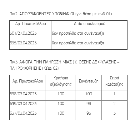
Πιν.2: ΑΠΟΡΡΙΦΘΕΝΤΕΣ ΥΠΟΨΗΦΙΟΙ (για θέση με κωδ 01)
Αρ. Πρωτοκόλλου
Αιτία αποκλεισμού
501/27.03.2023
δεν προσήλθε στη συνέντευξη
635/03.04.2023
δεν προσήλθε στη συνέντευξη
Πιν.3: ΑΦΟΡΑ ΤΗΝ ΠΛΗΡΩΣΗ ΜΙΑΣ (1) ΘΕΣΗΣ ΔΕ ΦΥΛΑΞΗΣ –
ΠΛΗΡΟΦΟΡΗΣΗΣ (ΚΩΔ: 02)
Κριτήρια
Σειρά
Αρ. Πρωτοκόλλου
Συνέντευξη
αξιολόγησης
κατάταξης
638/03.04.2023
100
100
1
639/03.04.2023
100
98
2
637/03.04.2023
100
95
3