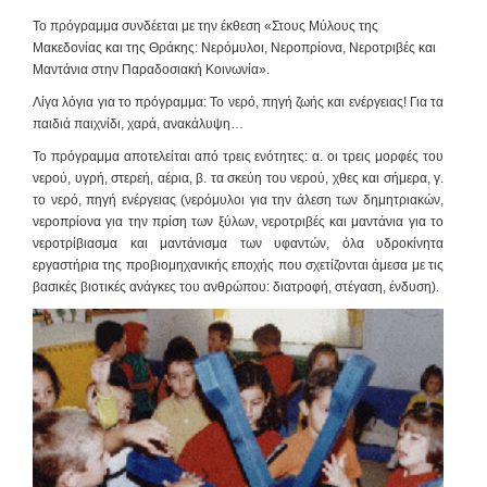
Το πρόγραμμα συνδέεται με την έκθεση «Στους Μύλους της
Μακεδονίας και της Θράκης: Νερόμυλοι, Νεροπρίονα, Νεροτριβές και
Μαντάνια στην Παραδοσιακή Κοινωνία».
Λίγα λόγια για το πρόγραμμα
: Το νερό, πηγή ζωής και ενέργειας! Για τα
παιδιά παιχνίδι, χαρά, ανακάλυψη…
Το πρόγραμμα αποτελείται από τρεις ενότητες: α. οι τρεις μορφές του
νερού, υγρή, στερεή, αέρια, β. τα σκεύη του νερού, χθες και σήμερα, γ.
το νερό, πηγή ενέργειας (νερόμυλοι για την άλεση των δημητριακών,
νεροπρίονα για την πρίση των ξύλων, νεροτριβές και μαντάνια για το
νεροτρίβιασμα και μαντάνισμα των υφαντών, όλα υδροκίνητα
εργαστήρια της προβιομηχανικής εποχής που σχετίζονται άμεσα με τις
βασικές βιοτικές ανάγκες του ανθρώπου: διατροφή, στέγαση, ένδυση).