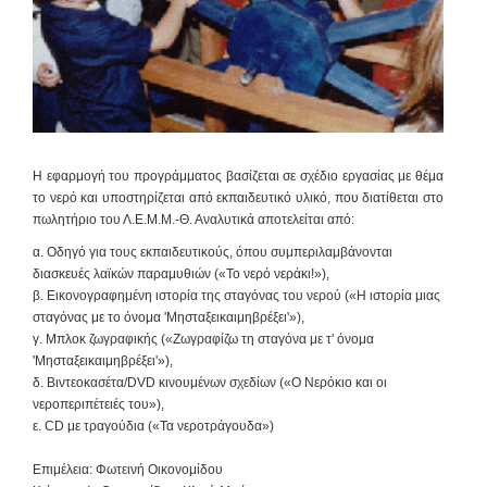
Η εφαρμογή του προγράμματος βασίζεται σε
σχέδιο εργασίας
με θέμα
το νερό και υποστηρίζεται από
εκπαιδευτικό υλικό
, που διατίθεται στο
πωλητήριο του Λ.Ε.Μ.Μ.-Θ. Αναλυτικά αποτελείται από:
α. Οδηγό για τους εκπαιδευτικούς, όπου συμπεριλαμβάνονται
διασκευές λαϊκών παραμυθιών («Το νερό νεράκι!»),
β. Εικονογραφημένη ιστορία της σταγόνας του νερού («Η ιστορία μιας
σταγόνας με το όνομα 'Μησταξεικαιμηβρέξει'»),
γ. Μπλοκ ζωγραφικής («Ζωγραφίζω τη σταγόνα με τ' όνομα
'Μησταξεικαιμηβρέξει'»),
δ. Βιντεοκασέτα/DVD κινουμένων σχεδίων («Ο Νερόκιο και οι
νεροπεριπέτειές του»),
ε. CD με τραγούδια («Τα νεροτράγουδα»)
Επιμέλεια:
Φωτεινή Οικονομίδου