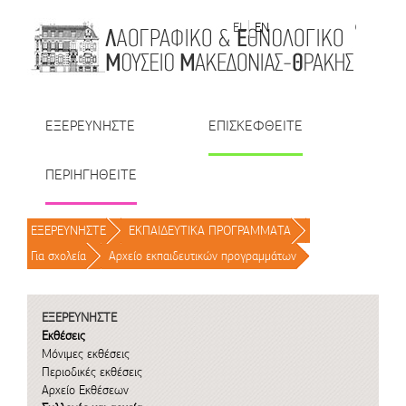
Μετάβαση στο περιεχόμενο
EL
EN
| TR
| BU
| RO
ΕΞΕΡΕΥΝΗΣΤΕ
ΕΠΙΣΚΕΦΘΕΙΤΕ
ΠΕΡΙΗΓΗΘΕΙΤΕ
ΕΞΕΡΕΥΝΗΣΤΕ
/
ΕΚΠΑΙΔΕΥΤΙΚΑ ΠΡΟΓΡΑΜΜΑΤΑ
/
Για σχολεία
/
Αρχείο εκπαιδευτικών προγραμμάτων
/
ΕΞΕΡΕΥΝΗΣΤΕ
Εκθέσεις
Μόνιμες εκθέσεις
Περιοδικές εκθέσεις
Αρχείο Εκθέσεων