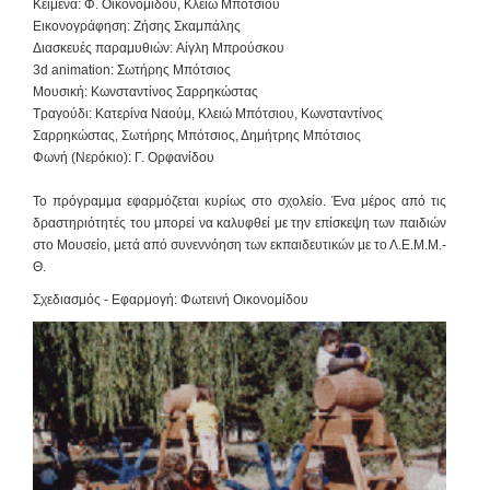
Κείμενα:
Φ. Οικονομίδου, Κλειώ Μπότσιου
Εικονογράφηση:
Ζήσης Σκαμπάλης
Διασκευές παραμυθιών:
Αίγλη Μπρούσκου
3d animation:
Σωτήρης Μπότσιος
Μουσική:
Κωνσταντίνος Σαρρηκώστας
Τραγούδι:
Κατερίνα Ναούμ, Κλειώ Μπότσιου, Κωνσταντίνος
Σαρρηκώστας, Σωτήρης Μπότσιος, Δημήτρης Μπότσιος
Φωνή (Νερόκιο):
Γ. Ορφανίδου
Το πρόγραμμα εφαρμόζεται κυρίως στο σχολείο. Ένα μέρος από τις
δραστηριότητές του μπορεί να καλυφθεί με την επίσκεψη των παιδιών
στο Μουσείο, μετά από συνεννόηση των εκπαιδευτικών με το Λ.Ε.Μ.Μ.-
Θ.
Σχεδιασμός - Εφαρμογή:
Φωτεινή Οικονομίδου