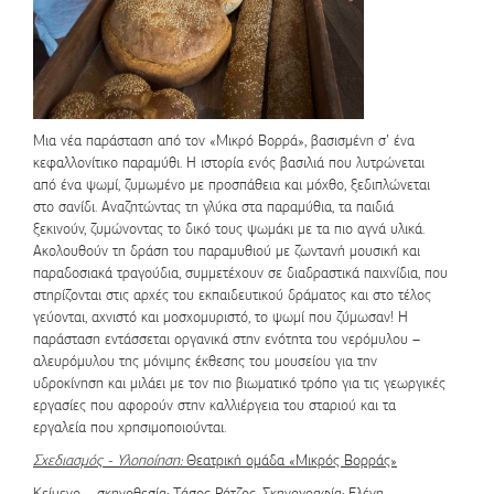
Μια νέα παράσταση από τον «Μικρό Βορρά», βασισμένη σ’ ένα
κεφαλλονίτικο παραμύθι. Η ιστορία ενός βασιλιά που λυτρώνεται
από ένα ψωμί, ζυμωμένο με προσπάθεια και μόχθο, ξεδιπλώνεται
στο σανίδι. Αναζητώντας τη γλύκα στα παραμύθια, τα παιδιά
ξεκινούν, ζυμώνοντας το δικό τους ψωμάκι με τα πιο αγνά υλικά.
Ακολουθούν τη δράση του παραμυθιού με ζωντανή μουσική και
παραδοσιακά τραγούδια, συμμετέχουν σε διαδραστικά παιχνίδια, που
στηρίζονται στις αρχές του εκπαιδευτικού δράματος και στο τέλος
γεύονται, αχνιστό και μοσχομυριστό, το ψωμί που ζύμωσαν! Η
παράσταση εντάσσεται οργανικά στην ενότητα του νερόμυλου –
αλευρόμυλου της μόνιμης έκθεσης του μουσείου για την
υδροκίνηση και μιλάει με τον πιο βιωματικό τρόπο για τις γεωργικές
εργασίες που αφορούν στην καλλιέργεια του σταριού και τα
εργαλεία που χρησιμοποιούνται.
Σχεδιασμός - Υλοποίηση:
Θεατρική ομάδα «Μικρός Βορράς»
Κείμενο – σκηνοθεσία: Τάσος Ράτζος, Σκηνογραφία: Ελένη