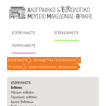
Μετάβαση στο περιεχόμενο
EL
EN
| TR
| BU
| RO
ΕΞΕΡΕΥΝΗΣΤΕ
ΕΠΙΣΚΕΦΘΕΙΤΕ
ΠΕΡΙΗΓΗΘΕΙΤΕ
ΕΞΕΡΕΥΝΗΣΤΕ
/
ΕΚΠΑΙΔΕΥΤΙΚΑ ΠΡΟΓΡΑΜΜΑΤΑ
/
Για σχολεία
/
Αρχείο εκπαιδευτικών προγραμμάτων
/
ΕΞΕΡΕΥΝΗΣΤΕ
Εκθέσεις
Μόνιμες εκθέσεις
Περιοδικές εκθέσεις
Αρχείο Εκθέσεων