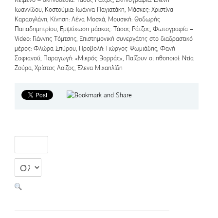
Ιωαννίδου, Κοστούμια: Ιωάννα Παγιατάκη, Μάσκες: Χριστίνα
Καραογλάνη, Κίνηση: Λένα Μοσχά, Μουσική: Θοδωρής
Παπαδημητρίου, Εμψύχωση μάσκας: Τάσος Ράτζος, Φωτογραφία –
Video: Γιάννης Τόμτσης, Επιστημονική συνεργάτης στο διαδραστικό
μέρος: Φλώρα Σπύρου, Προβολή: Γιώργος Ψωμιάδης, Φανή
Σοφιανού, Παραγωγή: «Μικρός Βορράς», Παίζουν οι ηθοποιοί: Ντία
Ζούρα, Χρίστος Λοϊζος, Έλενα Μιχαηλίδη