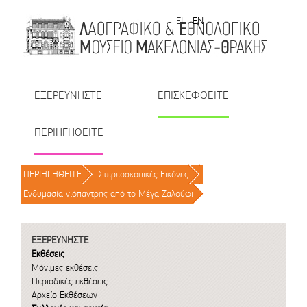
Μετάβαση στο περιεχόμενο
EL
EN
| TR
| BU
| RO
ΕΞΕΡΕΥΝΗΣΤΕ
ΕΠΙΣΚΕΦΘΕΙΤΕ
ΠΕΡΙΗΓΗΘΕΙΤΕ
ΠΕΡΙΗΓΗΘΕΙΤΕ
/
Στερεοσκοπικές Εικόνες
/
Ενδυμασία νιόπαντρης από το Μέγα Ζαλούφι
/
ΕΞΕΡΕΥΝΗΣΤΕ
Εκθέσεις
Μόνιμες εκθέσεις
Περιοδικές εκθέσεις
Αρχείο Εκθέσεων