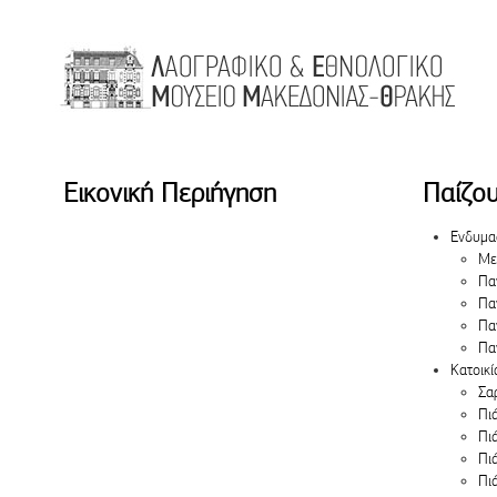
Μετάβαση στο περιεχόμενο
Εικονική Περιήγηση
Παίζου
Ενδυμα
Με
Πα
Πα
Πα
Πα
Κατοικί
Σα
Πι
Πι
Πι
Πι