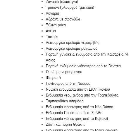
Ζυγαριά (πλάστιγγα)
Τρυπάνι ξυλουργού (ματικάπι)
Λανάρια
Αδράχτι με σφονδύλι
Ξύλινη ρόκα
Ανέμη
Τσικρίκι
Λειτουργικό ομοίωμα νεροτριβής
Λειτουργικό ομοίωμα μαντανιού
Γιορτινή γυναικεία ενδυμασία από την Καισάρεια Μ.
Ασίας
Γιορτινή ενδυμασία νιόπαντρης από τα Βέντσια
Ομοίωμα νεροπρίονου
Φτερωτή
Γιανίτσαρος από τη Νάουσα
Νυφική ενδυμασία από τη Σίλλη Ικονίου
Ενδυμασία νέου άνδρα από την Τραπεζούντα
Ταμπακοθήκη ασημένια
Ενδυμασία νιόπαντρης από τη Νέα Βύσσα
Ενδυμασία Πομάκας από τη Σμίνθη
Ενδυμασία νιόπαντρης από το Καβακλί
Ζώνη και πόρπη Θράκης
Ενδυμασία νιόπαντρης από το Μέγα Ζαλούφι