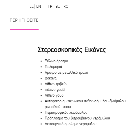
EL
EN
| TR
| BU
| RO
ΠΕΡΙΗΓΗΘΕΙΤΕ
Στερεοσκοπικές Εικόνες
Ξύλινο άροτρο
Παλαμαριά
Άροτρο με μεταλλικό τροχό
Δοκάνα
Λίθινο τριβείο
Ξύλινο γουδί
Λίθινο γουδί
Αντίγραφο αμφικωνικού ανθρωπόμυλου-ζωόμυλου
ρωμαϊκού τύπου
Περιστροφικός χειρόμυλος
Πρόπλασμα του βιτρουβιανού νερόμυλου
Λειτουργικό ομοίωμα νερόμυλου