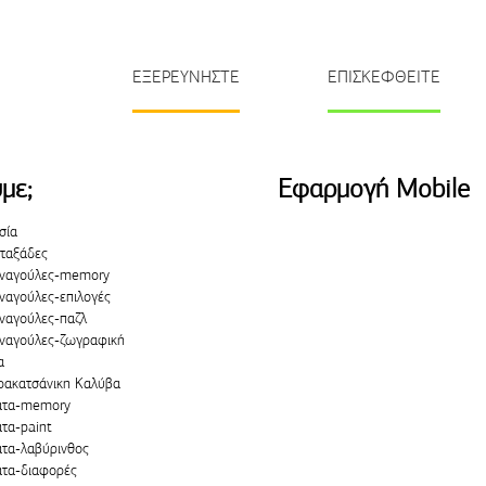
ΕΞΕΡΕΥΝΗΣΤΕ
ΕΠΙΣΚΕΦΘΕΙΤΕ
με;
Εφαρμογή Mobile
σία
ταξάδες
ναγούλες-memory
ναγούλες-επιλογές
ναγούλες-παζλ
ναγούλες-ζωγραφική
α
ρακατσάνικη Καλύβα
άτα-memory
άτα-paint
άτα-λαβύρινθος
άτα-διαφορές