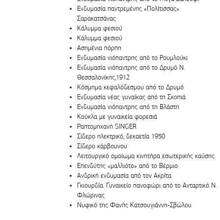
Ενδυμασία παντρεμένης «Πολίτισσας»
Σαρακατσάνας
Κάλυμμα φεσιού
Κάλυμμα φεσιού
Ασημένια πόρπη
Ενδυμασία νιόπαντρης από το Ρουμλούκι
Ενδυμασία νιόπαντρης από το Δρυμό Ν.
Θεσσαλονίκης,1912
Κόσμημα κεφαλόδεσμου από το Δρυμό
Ενδυμασία νέας γυναίκας από τη Σκοπιά
Ενδυμασία νιόπαντρης από τη Βλάστη
Κούκλα με γυναικεία φορεσιά
Ραπτομηχανή SINGER
Σίδερο ηλεκτρικό, δεκαετία 1950
Σίδερο κάρβουνου
Λειτουργικό ομοίωμα κινητήρα εσωτερικής καύσης
Επενδύτης «μαλλιότο» από το Βέρμιο
Ανδρική ενδυμασία από τον Ακρίτα
Γκιουρδία. Γυναικείο πανοφώρι από το Ανταρτικό Ν.
Φλώρινας
Νυφικό της Φανής Κατσουγιάννη-Σβώλου