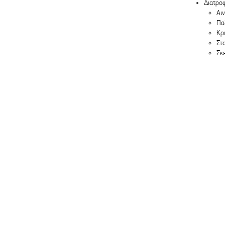
Διατρο
Αιν
Πα
Κρ
Στ
Σκ