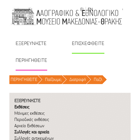
Μετάβαση στο περιεχόμενο
EL
EN
| TR
| BU
| RO
ΕΞΕΡΕΥΝΗΣΤΕ
ΕΠΙΣΚΕΦΘΕΙΤΕ
ΠΕΡΙΗΓΗΘΕΙΤΕ
ΠΕΡΙΗΓΗΘΕΙΤΕ
/
Παίζουμε;
/
Διατροφή
/
Παζλ
/
ΕΞΕΡΕΥΝΗΣΤΕ
Εκθέσεις
Μόνιμες εκθέσεις
Περιοδικές εκθέσεις
Αρχείο Εκθέσεων
Συλλογές και αρχεία
Συλλογές αντικειμένων